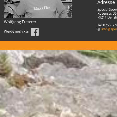
Adresse
Special Spor
Rosenstr. 36
79211 Denzl
Wolfgang Futterer
Tel: 07666 / 
@
info@spec
Werde mein Fan