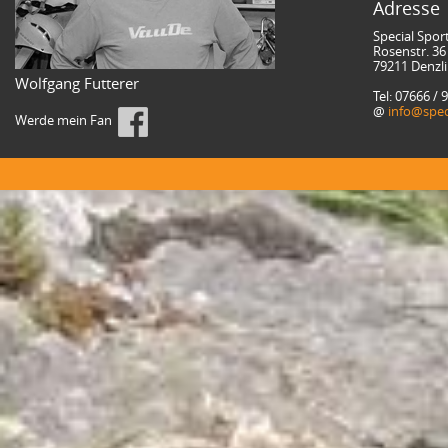
Adresse
Special Spor
Rosenstr. 36
79211 Denzl
Wolfgang Futterer
Tel: 07666 / 
@
info@spec
Werde mein Fan